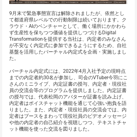
9月末で緊急事態宣言は解除されましたが、依然とし
て都道府県レベルでの行動制限は続いております。ク
ラウド・AIのベンチャーとして、働く場所にかかわら
ず生産性を保ちつつ価値を提供しつづけるDigital
Transformationを提供する当社は、内定者のみなさん
が不安なく内定式に参加できるようにするため、自社
基盤を活用したバーチャル内定式を企画・実施しまし
た。
バーチャル内定式には、2022年4月入社予定の現時点
までの内定者約30名が参加し、司会のVTuber今羽にこ
さんのミニライブ、内定証書の授与、内定者・現役社
員の交流会等のプログラムを提供しました。内定証書
の授与では、代表松岡のアバターが証書を読み上げ、
内定者はボイスチャット機能を通じて心強い抱負を語
りました。また、内定者・現役社員の交流会では、内
定者はブースをまわって現役社員のビデオメッセージ
や他の内定者の自己紹介を視聴しつつ、テキストチャ
ット機能を使った交流を図りました。