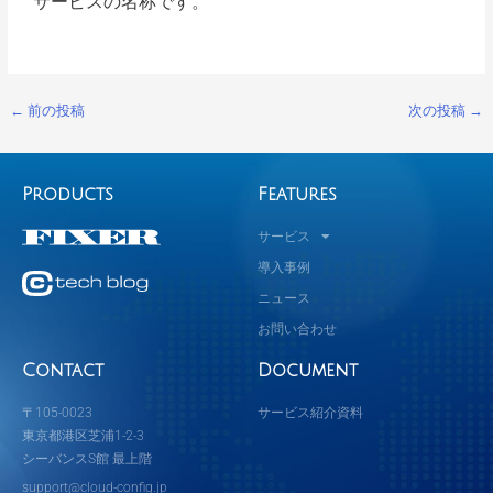
サービスの名称です。
←
前の投稿
次の投稿
→
Products
Features
サービス
導入事例
ニュース
お問い合わせ
Contact
Document
〒105-0023
サービス紹介資料
東京都港区芝浦1-2-3
シーバンスS館 最上階
support@cloud-config.jp