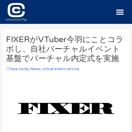
サービス
導入事例
ニュース
お問い合わせ
FIXERがVTuber今羽にことコラ
ボし、自社バーチャルイベント
基盤でバーチャル内定式を実施
/
Case study
,
News
, virtual event service