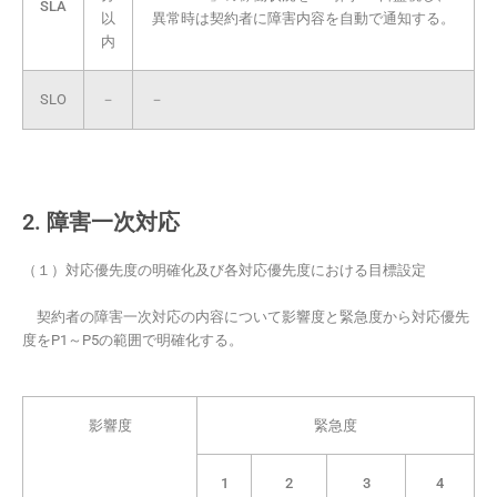
SLA
以
異常時は契約者に障害内容を自動で通知する。
内
SLO
－
－
2. 障害一次対応
（１）対応優先度の明確化及び各対応優先度における目標設定
契約者の障害一次対応の内容について影響度と緊急度から対応優先
度をP1～P5の範囲で明確化する。
影響度
緊急度
1
2
3
4