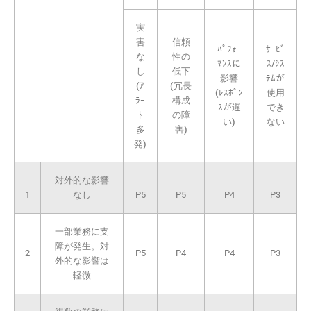
実
害
信頼
ﾊﾟﾌｫｰ
ｻｰﾋﾞ
な
性の
ﾏﾝｽに
ｽ/ｼｽ
し
低下
影響
ﾃﾑが
(ｱ
(冗長
(ﾚｽﾎﾟﾝ
使用
ﾗｰ
構成
ｽが遅
でき
ﾄ
の障
い)
ない
多
害)
発)
対外的な影響
1
なし
P5
P5
P4
P3
一部業務に支
障が発生。対
2
P5
P4
P4
P3
外的な影響は
軽微