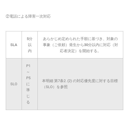
②電話による障害一次対応
5分
あらかじめ定められた手順に基づき、対象の
SLA
以
事象（ご依頼）発生から30分以内に対応（対
内
応者決定）を開始する。
P1
～
P5
本明細 第7条2. (2) の対応優先度に対する目標
SLO
に
（SLO）を参照
準
じ
る