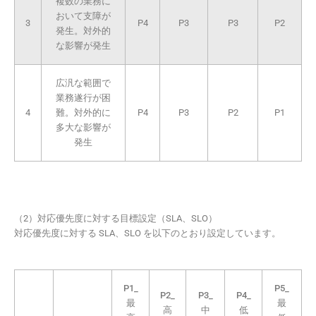
複数の業務に
おいて支障が
3
P4
P3
P3
P2
発生。対外的
な影響が発生
広汎な範囲で
業務遂行が困
4
難。対外的に
P4
P3
P2
P1
多大な影響が
発生
（2）対応優先度に対する目標設定（SLA、SLO）
対応優先度に対する SLA、SLO を以下のとおり設定しています。
P1_
P5_
P2_
P3_
P4_
最
最
高
中
低