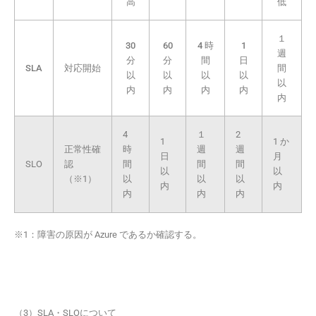
高
低
１
30
60
4 時
1
週
分
分
間
日
SLA
対応開始
間
以
以
以
以
以
内
内
内
内
内
4
１
2
1
1 か
正常性確
時
週
週
日
月
SLO
認
間
間
間
以
以
（※1）
以
以
以
内
内
内
内
内
※1：障害の原因が Azure であるか確認する。
（3）SLA・SLOについて