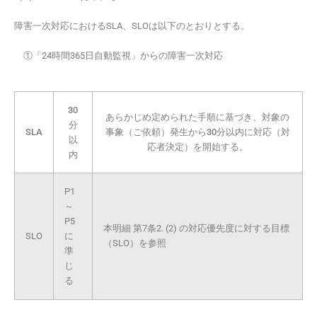
障害一次対応におけるSLA、SLOは以下のとおりとする。
①「24時間365日自動監視」からの障害一次対応
30
あらかじめ定められた手順に基づき、対象の
分
SLA
事象（ご依頼）発生から30分以内に対応（対
以
応者決定）を開始する。
内
P1
～
P5
本明細 第7条2. (2) の対応優先度に対する目標
SLO
に
（SLO）を参照
準
じ
る