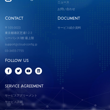
ニュース
お問い合わせ
Contact
Document
〒105-0023
サービス紹介資料
東京都港区芝浦1-2-3
シーバンスS館 最上階
support@cloud-config.jp
03‐3455-7755
Follow Us
F
T
Y
L
a
w
o
i
c
i
u
n
e
t
t
k
b
t
u
e
service Agreement
o
e
b
d
o
r
e
i
k
n
サービスアグリーメント
-
f
サービス詳細