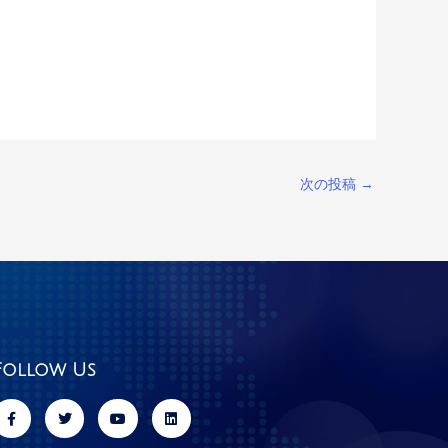
次の投稿
→
Follow Us
F
T
Y
L
a
w
o
i
c
i
u
n
e
t
t
k