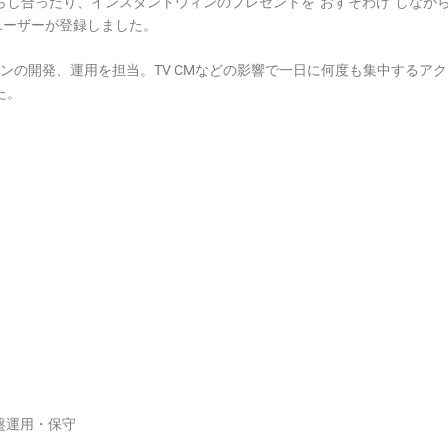
し合ったり、インスタントウィンのプレゼントを“おすそわけ”しながら
ユーザーが登録しました。
リケーションの開発、運用を担当。TV CMなどの影響で一日に何度も集中す
た。
 基盤運用・保守