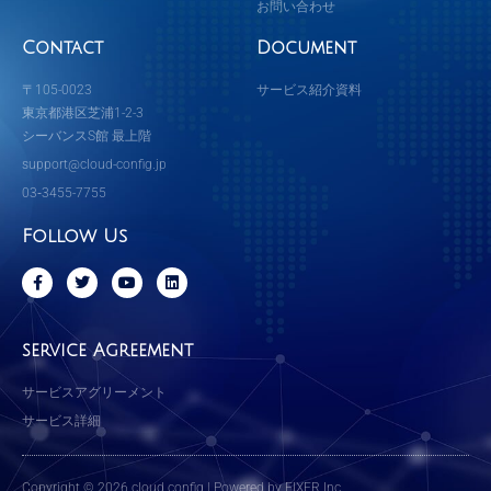
お問い合わせ
Contact
Document
〒105-0023
サービス紹介資料
東京都港区芝浦1-2-3
シーバンスS館 最上階
support@cloud-config.jp
03‐3455-7755
Follow Us
F
T
Y
L
a
w
o
i
c
i
u
n
e
t
t
k
b
t
u
e
service Agreement
o
e
b
d
o
r
e
i
k
n
サービスアグリーメント
-
f
サービス詳細
Copyright © 2026 cloud.config | Powered by FIXER Inc.