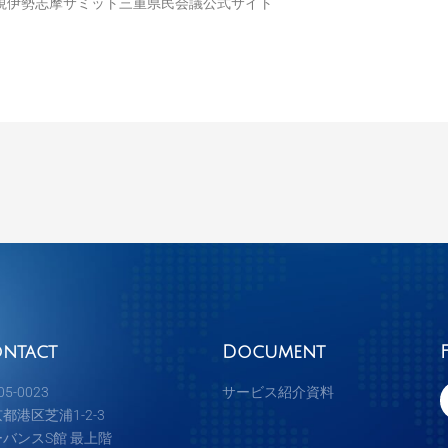
視伊勢志摩サミット三重県民会議公式サイト
ntact
Document
5-0023
サービス紹介資料
都港区芝浦1-2-3
ーバンスS館 最上階