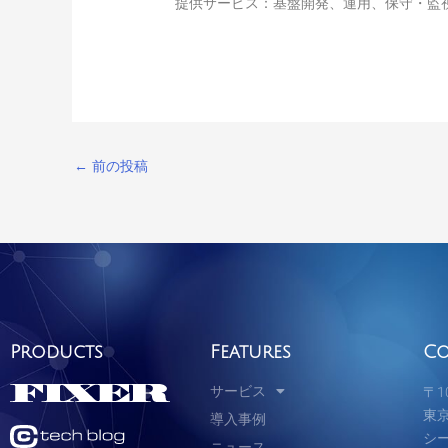
提供サービス：基盤開発、運用、保守・監
←
前の投稿
Products
Features
Co
サービス
〒10
東京
導入事例
シ
ニュース