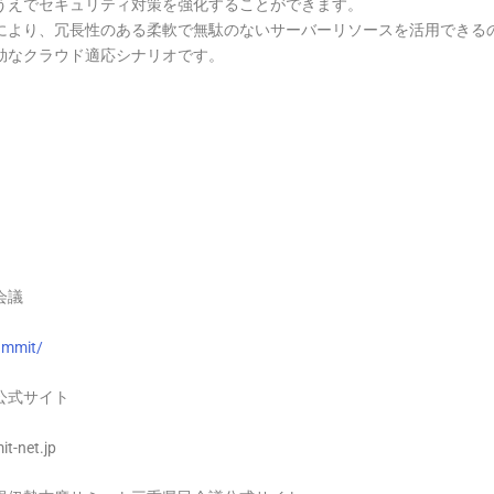
うえでセキュリティ対策を強化することができます。
により、冗長性のある柔軟で無駄のないサーバーリソースを活用できる
効なクラウド適応シナリオです。
会議
ummit/
公式サイト
-net.jp