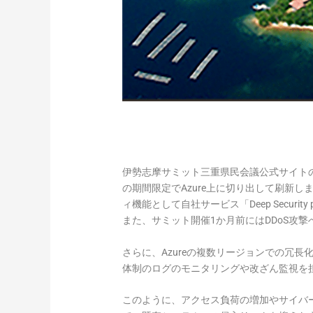
伊勢志摩サミット三重県民会議公式サイト
の期間限定でAzure上に切り出して刷新し
ィ機能として自社サービス「Deep Security prov
また、サミット開催1か月前にはDDoS攻撃
さらに、Azureの複数リージョンでの冗長
体制のログのモニタリングや改ざん監視を
このように、アクセス負荷の増加やサイバー