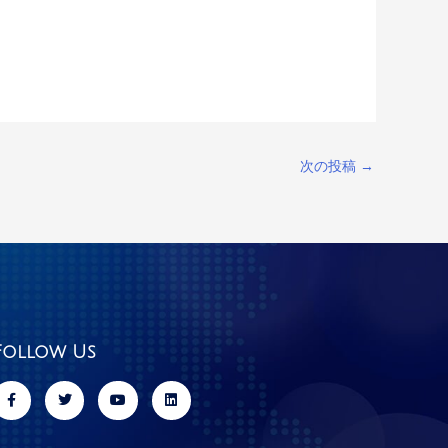
次の投稿
→
Follow Us
F
T
Y
L
a
w
o
i
c
i
u
n
e
t
t
k
b
t
u
e