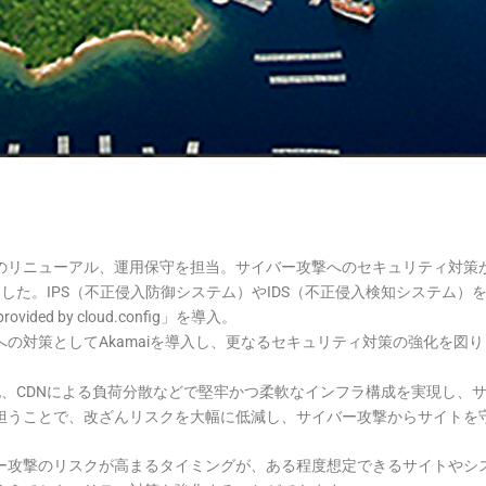
のリニューアル、運用保守を担当。サイバー攻撃へのセキュリティ対策
ました。IPS（不正侵入防御システム）やIDS（不正侵入検知システム）を
ided by cloud.config」を導入。
への対策としてAkamaiを導入し、更なるセキュリティ対策の強化を図
化、CDNによる負荷分散などで堅牢かつ柔軟なインフラ構成を実現し、サ
担うことで、改ざんリスクを大幅に低減し、サイバー攻撃からサイトを
攻撃のリスクが高まるタイミングが、ある程度想定できるサイトやシステ